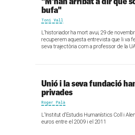
"M'han arribat a dir que só
bufa"
Toni Vall
L'historiador ha mort avui, 29 de novemb
recuperem aquesta entrevista que li va fe
seva trajectòria com a professor de la UAB 
Unió i la seva fundació ha
privades
Roger Palà
L'Institut d'Estudis Humanístics Coll i Al
euros entre el 2009 i el 2011