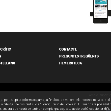
CRÍTIC
CONTACTE
A
PREGUNTES FREQÜENTS
STELLANO
HEMEROTECA
Amb el suport 
isi per recopilar informació amb la finalitat de millorar els nostres serveis, aix
ondicions generals de contractació
o rebutjar-ne l'ús fent clic a “Configuració de Cookies”. L'usuari té la possibili
ur, encara que haurà de tenir en compte que aquesta acció podrà ocasionar dific