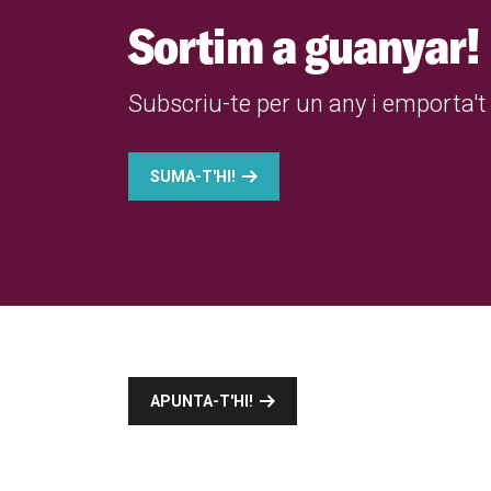
Sortim a guanyar!
Subscriu-te per un any i emporta't 
SUMA-T'HI!
APUNTA-T'HI!