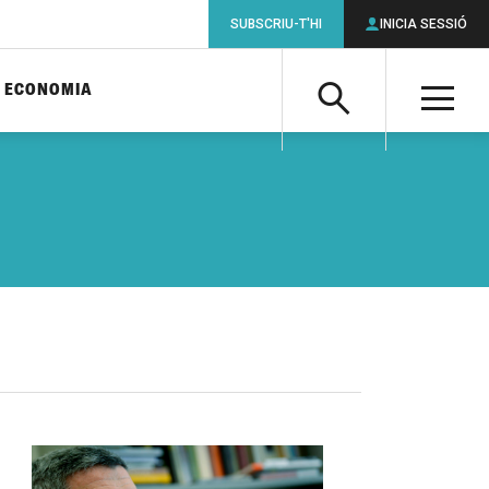
SUBSCRIU-T'HI
INICIA SESSIÓ
ECONOMIA
Cerca
M
Cerca