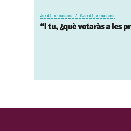
Jordi Armadans / @Jordi_Armadans
“I tu, ¿què votaràs a les 