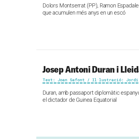
Dolors Montserrat (PP), Ramon Espadaler 
que acumulen més anys en un escó
Josep Antoni Duran i Lleid
Text: Joan Safont / Il·lustració: Jordi
Duran, amb passaport diplomàtic espanyol,
el dictador de Guinea Equatorial