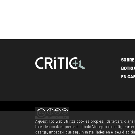
SOBRE 
BOTIG
EN CA
Aquest lloc web utilitza cookies pròpies i de tercers d'anàl
Avís legal i política de privacitat
Política de cookies
C
totes les cookies prement el botó “Accepto” o configurar-les 
desitja, impedexi que siguin instal·lades en el seu disc d