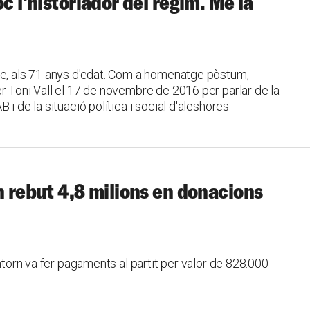
c l'historiador del règim. Me la
re, als 71 anys d'edat. Com a homenatge pòstum,
r Toni Vall el 17 de novembre de 2016 per parlar de la
i de la situació política i social d'aleshores
n rebut 4,8 milions en donacions
entorn va fer pagaments al partit per valor de 828.000