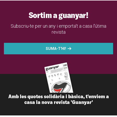
Sortim a guanyar!
Subscriu-te per un any i emporta't a casa l'útima
revista
SUMA-T'HI!
Amb les quotes solidària i bàsica, t'enviem a
casa la nova revista 'Guanyar'