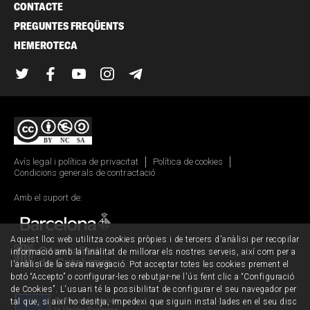
CONTACTE
PREGUNTES FREQÜENTS
HEMEROTECA
Twitter
Facebook
YouTube
Instagram
Telegram
Avís legal i política de privacitat
Política de cookies
Condicions generals de contractació
Amb el suport de:
Aquest lloc web utilitza cookies pròpies i de tercers d'anàlisi per recopilar
informació amb la finalitat de millorar els nostres serveis, així com per a
l'anàlisi de la seva navegació. Pot acceptar totes les cookies prement el
botó “Accepto” o configurar-les o rebutjar-ne l'ús fent clic a “Configuració
de Cookies”. L'usuari té la possibilitat de configurar el seu navegador per
tal que, si així ho desitja, impedexi que siguin instal·lades en el seu disc