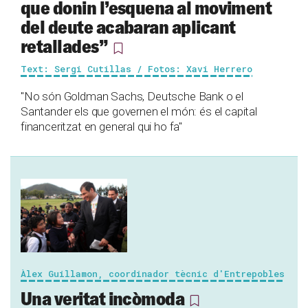
que donin l’esquena al moviment
del deute acabaran aplicant
retallades”
Text: Sergi Cutillas / Fotos: Xavi Herrero
"No són Goldman Sachs, Deutsche Bank o el
Santander els que governen el món: és el capital
financeritzat en general qui ho fa"
Àlex Guillamon, coordinador tècnic d'Entrepobles
Una veritat incòmoda