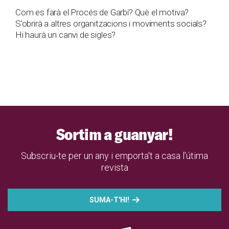
Com es farà el Procés de Garbí? Què el motiva?
S'obrirà a altres organitzacions i moviments socials?
Hi haurà un canvi de sigles?
Sortim a guanyar!
Subscriu-te per un any i emporta't a casa l'útima
revista
SUMA-T'HI!