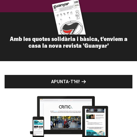
Amb les quotes solidària i bàsica, t'enviem a
casa la nova revista 'Guanyar'
APUNTA-T'HI!