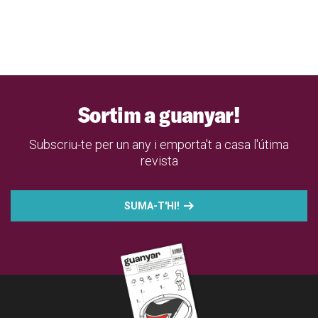
Sortim a guanyar!
Subscriu-te per un any i emporta't a casa l'útima
revista
SUMA-T'HI!