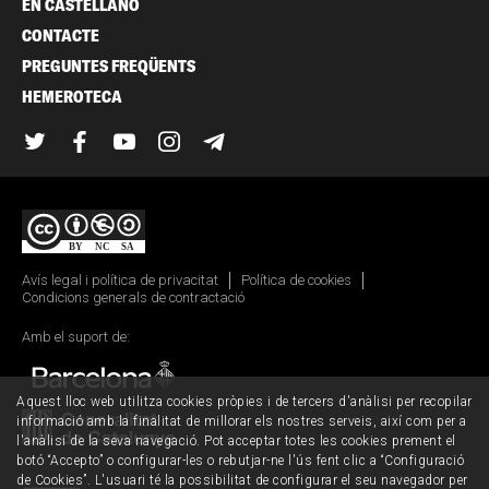
EN CASTELLANO
CONTACTE
PREGUNTES FREQÜENTS
HEMEROTECA
Twitter
Facebook
YouTube
Instagram
Telegram
Avís legal i política de privacitat
Política de cookies
Condicions generals de contractació
Amb el suport de:
Aquest lloc web utilitza cookies pròpies i de tercers d'anàlisi per recopilar
informació amb la finalitat de millorar els nostres serveis, així com per a
l'anàlisi de la seva navegació. Pot acceptar totes les cookies prement el
botó “Accepto” o configurar-les o rebutjar-ne l'ús fent clic a “Configuració
de Cookies”. L'usuari té la possibilitat de configurar el seu navegador per