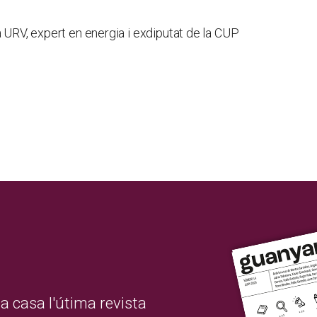
a URV, expert en energia i exdiputat de la CUP
a casa l'útima revista