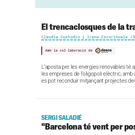
El trencaclosques de la tr
Clàudia Custodio i Irene Escorihuela (
Amb la col·laboració de
L’aposta per les energies renovables té al
les empreses de l’oligopoli elèctric, amb un
es pot reconduir mitjançant projectes desc
SERGI SALADIÉ
"Barcelona té vent per pos