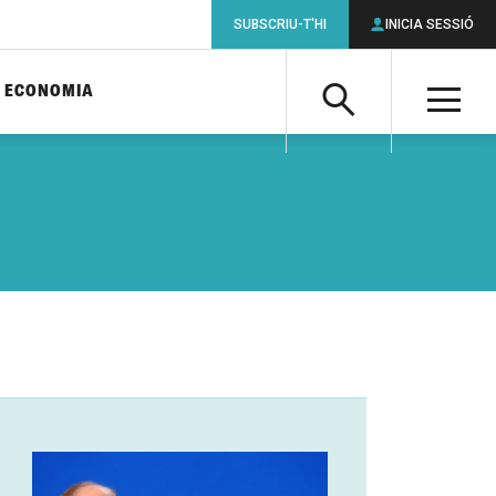
SUBSCRIU-T'HI
INICIA SESSIÓ
ECONOMIA
Cerca
M
Cerca