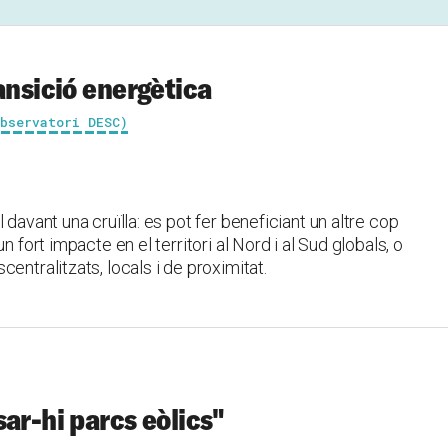
ansició energètica
Observatori DESC)
 davant una cruïlla: es pot fer beneficiant un altre cop
 fort impacte en el territori al Nord i al Sud globals, o
entralitzats, locals i de proximitat.
ar-hi parcs eòlics"