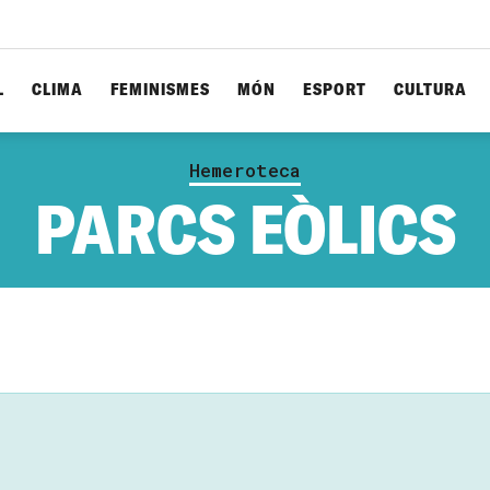
L
CLIMA
FEMINISMES
MÓN
ESPORT
CULTURA
Hemeroteca
PARCS EÒLICS