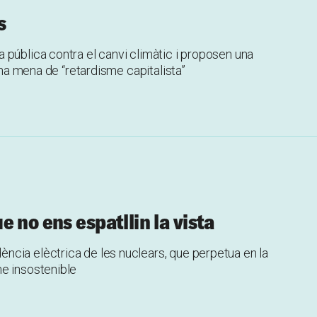
s
 pública contra el canvi climàtic i proposen una
 una mena de “retardisme capitalista”
 no ens espatllin la vista
cia elèctrica de les nuclears, que perpetua en la
e insostenible