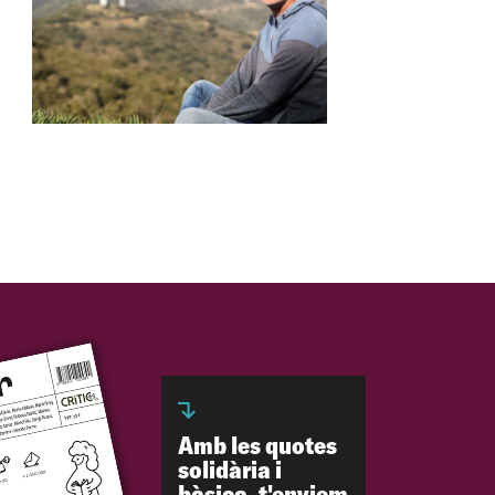
Amb les quotes
solidària i
bàsica, t'enviem