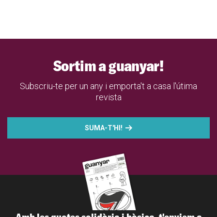
Sortim a guanyar!
Subscriu-te per un any i emporta't a casa l'útima
revista
SUMA-T'HI!
Amb les quotes solidària i bàsica, t'enviem a