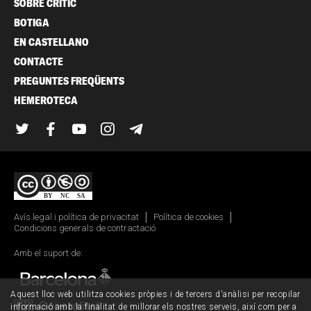
SOBRE CRÍTIC
BOTIGA
EN CASTELLANO
CONTACTE
PREGUNTES FREQÜENTS
HEMEROTECA
Twitter
Facebook
YouTube
Instagram
Telegram
Avís legal i política de privacitat
Política de cookies
Condicions generals de contractació
Amb el suport de:
Aquest lloc web utilitza cookies pròpies i de tercers d'anàlisi per recopilar
informació amb la finalitat de millorar els nostres serveis, així com per a