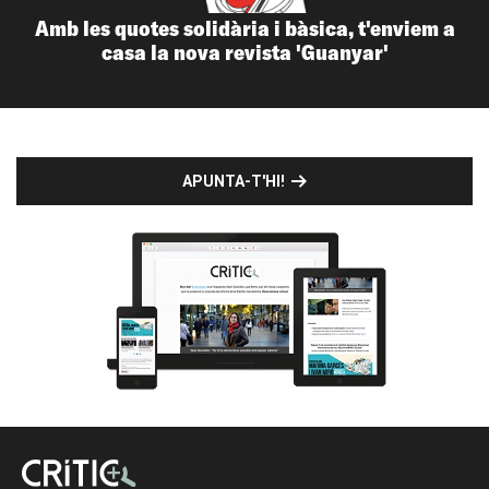
Amb les quotes solidària i bàsica, t'enviem a
casa la nova revista 'Guanyar'
APUNTA-T'HI!