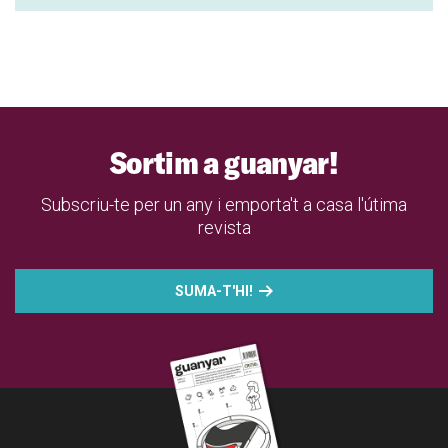
Sortim a guanyar!
Subscriu-te per un any i emporta't a casa l'útima
revista
SUMA-T'HI!