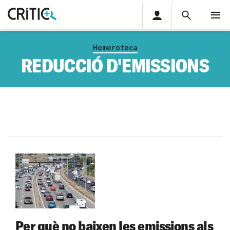
Àrea
Cerca
M
privada
Cerca
Subscriu-t'hi
Cerc
per...
Hemeroteca
Inicia sessió
REDUCCIÓ D'EMISSIONS
Per què no baixen les emissions als