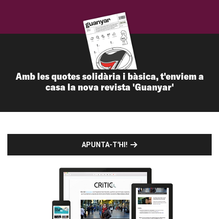
Amb les quotes solidària i bàsica, t'enviem a
casa la nova revista 'Guanyar'
APUNTA-T'HI!