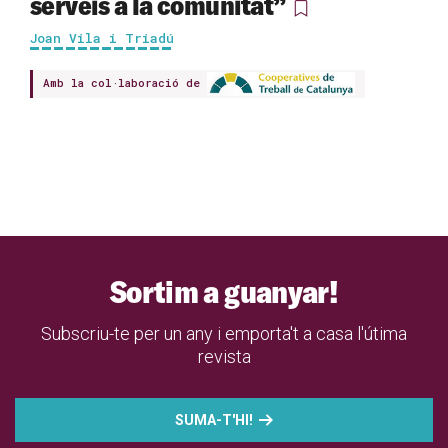
serveis a la comunitat”
Joan Vila i Triadú
Amb la col·laboració de
Sortim a guanyar!
Subscriu-te per un any i emporta't a casa l'útima
revista
SUMA-T'HI!