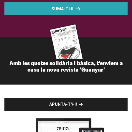
SUMA-T'HI!
Amb les quotes solidària i bàsica, t'enviem a
casa la nova revista 'Guanyar'
APUNTA-T'HI!