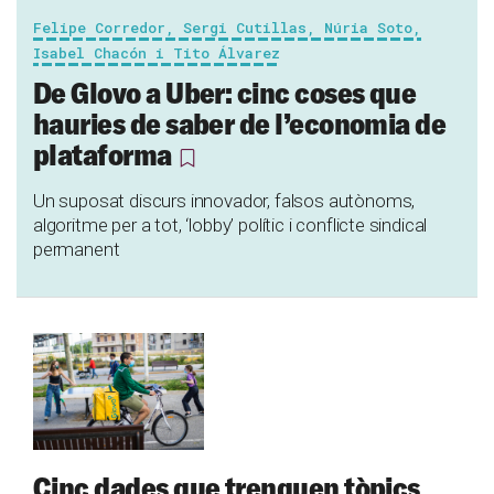
Felipe Corredor, Sergi Cutillas, Núria Soto,
Isabel Chacón i Tito Álvarez
De Glovo a Uber: cinc coses que
hauries de saber de l’economia de
plataforma
Un suposat discurs innovador, falsos autònoms,
algoritme per a tot, ‘lobby’ polític i conflicte sindical
permanent
Cinc dades que trenquen tòpics