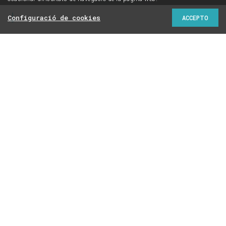
Configuració de cookies
ACCEPTO
Consulta en un mapa interactiu on estan ubicades les
instal·lacions que emeten més metà: Casa Tarradellas
lidera el rànquing
Manel Riu
15/01/2024 | 06:00
A Catalunya hi ha 896 macrogranges en funcionament:
815 són de porcs i 81 són avícoles. Segons dades oficials