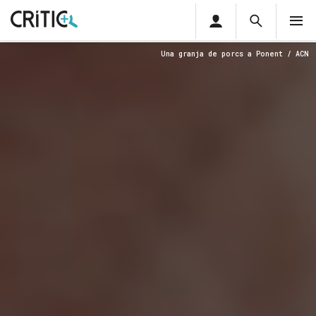
Àrea
Cerca
M
privada
Cerca
Subscriu-t'hi
Una granja de porcs a Ponent / ACN
Cerc
per...
Inicia sessió