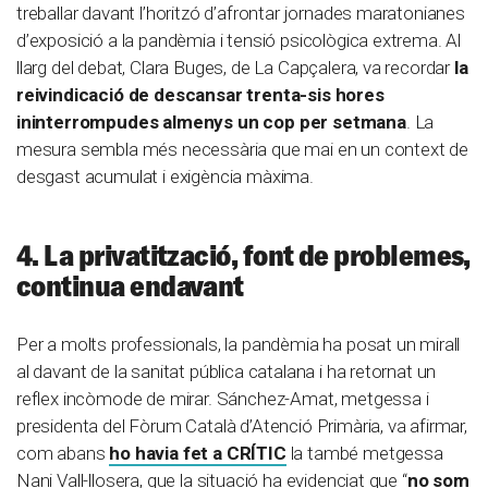
treballar davant l’horitzó d’afrontar jornades maratonianes
d’exposició a la pandèmia i tensió psicològica extrema. Al
llarg del debat, Clara Buges, de La Capçalera, va recordar
la
reivindicació de descansar trenta-sis hores
ininterrompudes almenys un cop per setmana
. La
mesura sembla més necessària que mai en un context de
desgast acumulat i exigència màxima.
4. La privatització, font de problemes,
continua endavant
Per a molts professionals, la pandèmia ha posat un mirall
al davant de la sanitat pública catalana i ha retornat un
reflex incòmode de mirar. Sánchez-Amat, metgessa i
presidenta del Fòrum Català d’Atenció Primària, va afirmar,
com abans
ho havia fet a CRÍTIC
la també metgessa
Nani Vall-llosera, que la situació ha evidenciat que “
no som