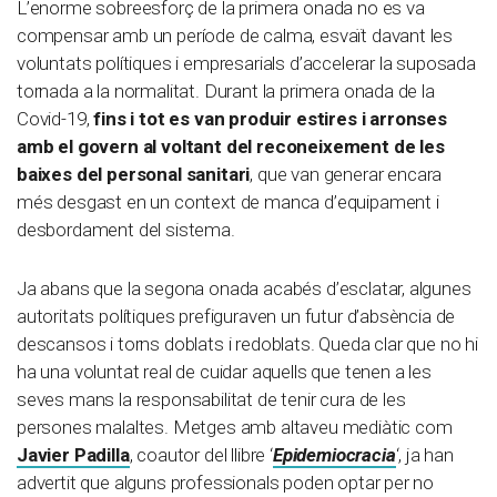
L’enorme sobreesforç de la primera onada no es va
compensar amb un període de calma, esvaït davant les
voluntats polítiques i empresarials d’accelerar la suposada
tornada a la normalitat. Durant la primera onada de la
Covid-19,
fins i tot es van produir estires i arronses
amb el govern al voltant del reconeixement de les
baixes del personal sanitari
, que van generar encara
més desgast en un context de manca d’equipament i
desbordament del sistema.
Ja abans que la segona onada acabés d’esclatar, algunes
autoritats polítiques prefiguraven un futur d’absència de
descansos i torns doblats i redoblats. Queda clar que no hi
ha una voluntat real de cuidar aquells que tenen a les
seves mans la responsabilitat de tenir cura de les
persones malaltes. Metges amb altaveu mediàtic com
Javier Padilla
, coautor del llibre ‘
Epidemiocracia
‘, ja han
advertit que alguns professionals poden optar per no