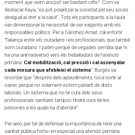
moment que vivim ara pot ser bastant crític”. Com va
destacar Raya, “es pot polaritzar la societat pel seu accés
desigual al dret a la salut”. Tots els participants a la taula
van dimensionar la necessitat de ser exigents amb els
responsables polítics. Per a Sánchez-Amat, cal enfortir
“l’aliança entre els ciutadans i els professionals, que també
som ciutadans. I patim perquè de vegades sembla que hi
ha una animadversió vers els treballadors de l’atenció
primària.
Cal mobilització, cal pressió i cal assenyalar
cada mesura que afebleixi el sistema
“. Burgés va
recordar que “després dels aplaudiments, toca sortir al
carrer, perquè no solament estem parlant de drets
laborals. Un sistema que no té cura dels seus
professionals sanitaris tampoc tindrà cura de les
persones a les quals ha d’atendre”.
Per això, per tal de defensar la importància de tenir una
sanitat pública forta i en especial una atenció primària