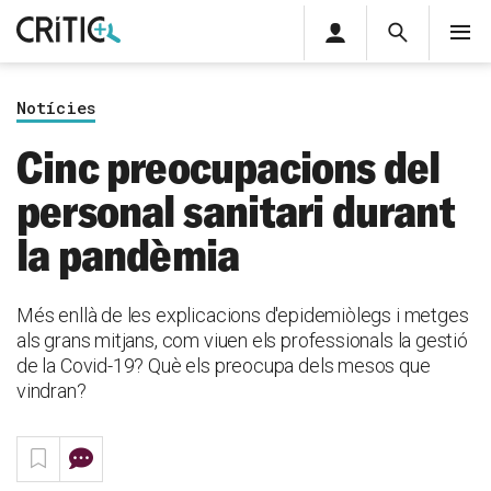
Àrea
Cerca
M
privada
Cerca
Subscriu-t'hi
Cerc
per...
Notícies
Inicia sessió
Cinc preocupacions del
personal sanitari durant
la pandèmia
Més enllà de les explicacions d'epidemiòlegs i metges
als grans mitjans, com viuen els professionals la gestió
de la Covid-19? Què els preocupa dels mesos que
vindran?