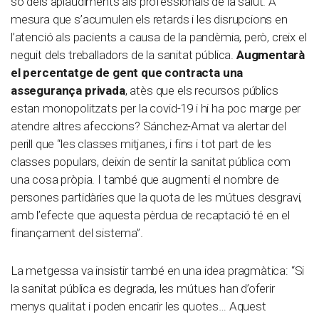
so dels aplaudiments als professionals de la salut. A
mesura que s’acumulen els retards i les disrupcions en
l’atenció als pacients a causa de la pandèmia, però, creix el
neguit dels treballadors de la sanitat pública.
Augmentarà
el percentatge de gent que contracta una
assegurança privada
, atès que els recursos públics
estan monopolitzats per la covid-19 i hi ha poc marge per
atendre altres afeccions? Sánchez-Amat va alertar del
perill que “les classes mitjanes, i fins i tot part de les
classes populars, deixin de sentir la sanitat pública com
una cosa pròpia. I també que augmenti el nombre de
persones partidàries que la quota de les mútues desgravi,
amb l’efecte que aquesta pèrdua de recaptació té en el
finançament del sistema”.
La metgessa va insistir també en una idea pragmàtica: “Si
la sanitat pública es degrada, les mútues han d’oferir
menys qualitat i poden encarir les quotes… Aquest