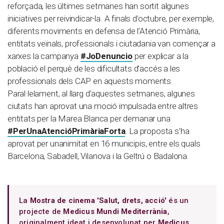
reforçada, les últimes setmanes han sortit algunes
iniciatives per reivindicar-la. A finals d’octubre, per exemple,
diferents moviments en defensa de l’Atenció Primària,
entitats veïnals, professionals i ciutadania van començar a
xarxes la campanya
#JoDenuncio
per explicar a la
població el perquè de les dificultats d’accés a les
professionals dels CAP en aquests moments.
Paral·lelament, al llarg d’aquestes setmanes, algunes
ciutats han aprovat una moció impulsada entre altres
entitats per la Marea Blanca per demanar una
#PerUnaAtencióPrimàriaForta
. La proposta s’ha
aprovat per unanimitat en 16 municipis, entre els quals
Barcelona, Sabadell, Vilanova i la Geltrú o Badalona.
La
Mostra de cinema 'Salut, drets, acció'
és un
projecte de
Medicus Mundi Mediterrània
,
originalment ideat i desenvolupat per
Medicus