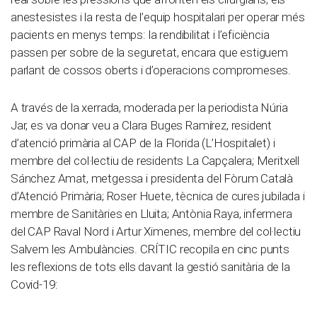
anestesistes i la resta de l’equip hospitalari per operar més
pacients en menys temps: la rendibilitat i l’eficiència
passen per sobre de la seguretat, encara que estiguem
parlant de cossos oberts i d’operacions compromeses.
A través de la xerrada, moderada per la periodista Núria
Jar, es va donar veu a Clara Buges Ramírez, resident
d’atenció primària al CAP de la Florida (L’Hospitalet) i
membre del col·lectiu de residents La Capçalera; Meritxell
Sánchez Amat, metgessa i presidenta del Fòrum Català
d’Atenció Primària; Roser Huete, tècnica de cures jubilada i
membre de Sanitàries en Lluita; Antònia Raya, infermera
del CAP Raval Nord i Artur Ximenes, membre del col·lectiu
Salvem les Ambulàncies. CRÍTIC recopila en cinc punts
les reflexions de tots ells davant la gestió sanitària de la
Covid-19: