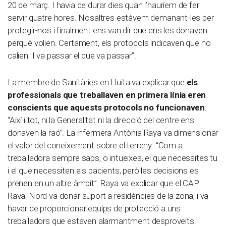
20 de març. I havia de durar dies quan l’hauríem de fer
servir quatre hores. Nosaltres estàvem demanant-les per
protegir-nos i finalment ens van dir que ens les donaven
perquè volien. Certament, els protocols indicaven que no
calien. I va passar el que va passar”.
La membre de Sanitàries en Lluita va explicar que
els
professionals que treballaven en primera línia eren
conscients que aquests protocols no funcionaven
:
“Així i tot, ni la Generalitat ni la direcció del centre ens
donaven la raó”. La infermera Antònia Raya va dimensionar
el valor del coneixement sobre el terreny: “Com a
treballadora sempre saps, o intueixes, el que necessites tu
i el que necessiten els pacients, però les decisions es
prenen en un altre àmbit”. Raya va explicar que el CAP
Raval Nord va donar suport a residències de la zona, i va
haver de proporcionar equips de protecció a uns
treballadors que estaven alarmantment desproveïts.