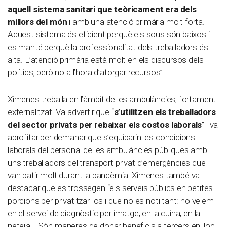
aquell sistema sanitari que teòricament era dels
millors del món
i amb una atenció primària molt forta.
Aquest sistema és eficient perquè els sous són baixos i
es manté perquè la professionalitat dels treballadors és
alta. L’atenció primària està molt en els discursos dels
polítics, però no a l’hora d’atorgar recursos”.
Ximenes treballa en l’àmbit de les ambulàncies, fortament
externalitzat. Va advertir que “
s’utilitzen els treballadors
del sector privats per rebaixar els costos laborals
” i va
aprofitar per demanar que s’equiparin les condicions
laborals del personal de les ambulàncies públiques amb
uns treballadors del transport privat d’emergències que
van patir molt durant la pandèmia. Ximenes també va
destacar que es trossegen “els serveis públics en petites
porcions per privatitzar-los i que no es noti tant: ho veiem
en el servei de diagnòstic per imatge, en la cuina, en la
neteja… Són maneres de donar beneficis a tercers en lloc