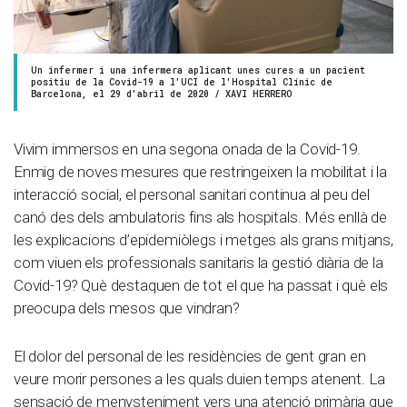
Un infermer i una infermera aplicant unes cures a un pacient
positiu de la Covid-19 a l'UCI de l'Hospital Clínic de
Barcelona, el 29 d'abril de 2020 / XAVI HERRERO
Vivim immersos en una segona onada de la Covid-19.
Enmig de noves mesures que restringeixen la mobilitat i la
interacció social, el personal sanitari continua al peu del
canó des dels ambulatoris fins als hospitals. Més enllà de
les explicacions d’epidemiòlegs i metges als grans mitjans,
com viuen els professionals sanitaris la gestió diària de la
Covid-19? Què destaquen de tot el que ha passat i què els
preocupa dels mesos que vindran?
El dolor del personal de les residències de gent gran en
veure morir persones a les quals duien temps atenent. La
sensació de menysteniment vers una atenció primària que