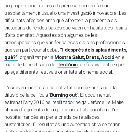
no proporciona titulars a la premsa com ho fan un
trasplantament inusual o una investigació innovadora. Les
dificultats afegides amb què afronten la pandèmia els
ciutadans de rendes baixes que viuen en habitatges i barris
d’alta densitat. Aquestes són algunes de les
preocupacions que van fer paleses els cinc professionals
que van participar al debat
“I després dels aplaudiments,
què?”
, organitzat per la
Mostra Salut, Drets, Acció
en el
marc de la celebració del
Tectònic
, un festival online que
aplega diferents festivals orientats al cinema social.
L’esdeveniment era una activitat complementària a la
difusió de la pel·lícula ‘
Burning out
‘. El documental,
estrenat l’any 2016 pel realitzador belga Jérôme Le Maire,
filmava fragments de la quotidianitat als quiròfans d’un
hospital francès en plena onada de retallades
austeritàries. El resultat és una autèntica obra de terror
real sobre les pressions que afronten els cirurgians, els