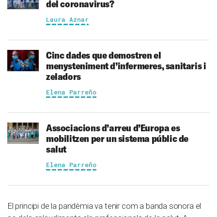
del coronavirus?
Laura Aznar
Cinc dades que demostren el
menysteniment d’infermeres, sanitaris i
zeladors
Elena Parreño
Associacions d’arreu d’Europa es
mobilitzen per un sistema públic de
salut
Elena Parreño
El principi de la pandèmia va tenir com a banda sonora el