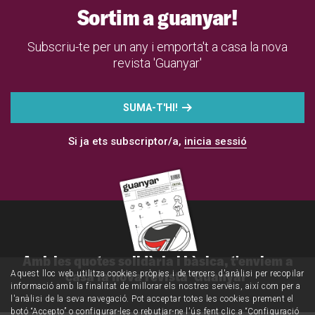
Sortim a guanyar!
Subscriu-te per un any i emporta't a casa la nova
revista 'Guanyar'
SUMA-T'HI!
Si ja ets subscriptor/a,
inicia sessió
Amb les quotes solidària i bàsica, t'enviem a
casa la nova revista 'Guanyar'
Aquest lloc web utilitza cookies pròpies i de tercers d'anàlisi per recopilar
informació amb la finalitat de millorar els nostres serveis, així com per a
l'anàlisi de la seva navegació. Pot acceptar totes les cookies prement el
botó “Accepto” o configurar-les o rebutjar-ne l'ús fent clic a “Configuració