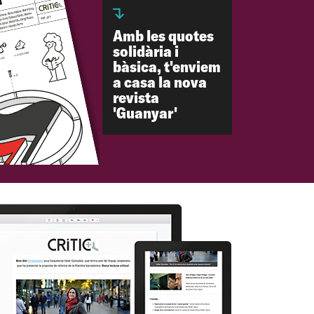
Amb les quotes
solidària i
bàsica, t'enviem
a casa la nova
revista
'Guanyar'