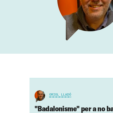
ORIOL LLADÓ
"Badalonisme" per a no b