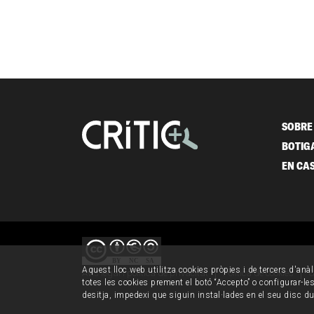
SOBRE 
BOTIG
EN CA
Aquest lloc web utilitza cookies pròpies i de tercers d'anàl
Avís legal i política de privacitat
Política de cookies
C
totes les cookies prement el botó “Accepto” o configurar-les 
desitja, impedexi que siguin instal·lades en el seu disc d