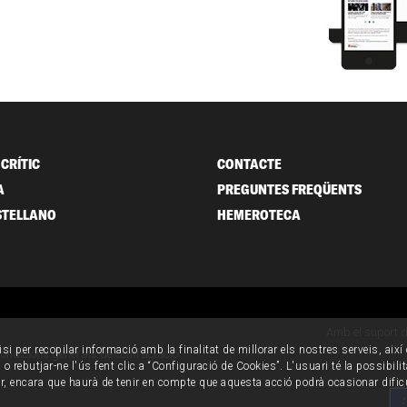
CRÍTIC
CONTACTE
A
PREGUNTES FREQÜENTS
STELLANO
HEMEROTECA
Amb el suport 
isi per recopilar informació amb la finalitat de millorar els nostres serveis, aix
ondicions generals de contractació
o rebutjar-ne l'ús fent clic a “Configuració de Cookies”. L'usuari té la possibili
ur, encara que haurà de tenir en compte que aquesta acció podrà ocasionar dific