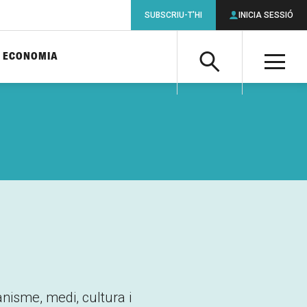
SUBSCRIU-T'HI
INICIA SESSIÓ
ECONOMIA
Cerca
M
Cerca
anisme, medi, cultura i