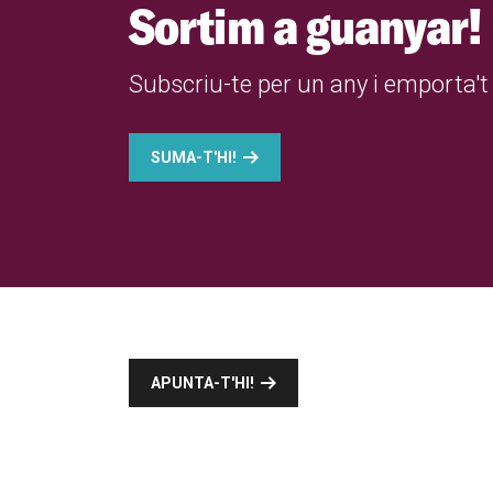
Sortim a guanyar!
Subscriu-te per un any i emporta't 
SUMA-T'HI!
APUNTA-T'HI!