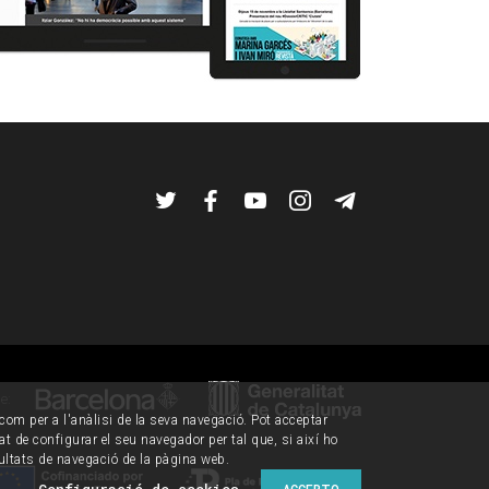
Twitter
Facebook
YouTube
Instagram
Telegram
de:
í com per a l'anàlisi de la seva navegació. Pot acceptar
tat de configurar el seu navegador per tal que, si així ho
ultats de navegació de la pàgina web.