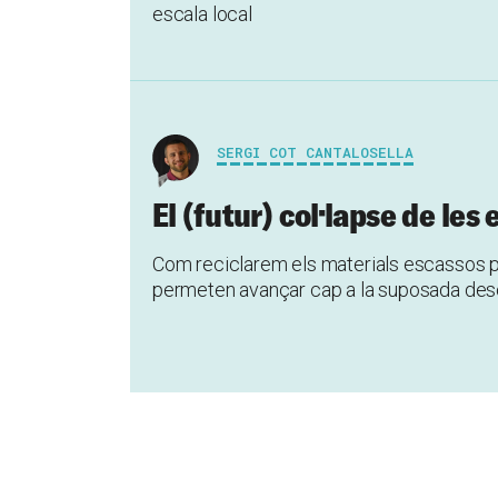
escala local
SERGI COT CANTALOSELLA
El (futur) col·lapse de les
Com reciclarem els materials escassos p
permeten avançar cap a la suposada des