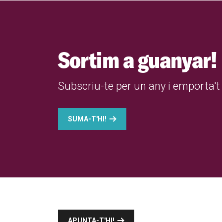
Sortim a guanyar!
Subscriu-te per un any i emporta't 
SUMA-T'HI!
APUNTA-T'HI!