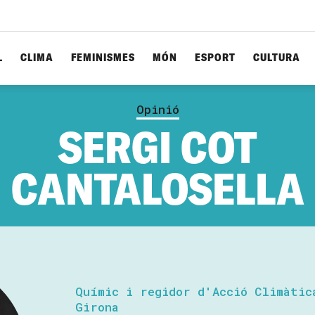
L
CLIMA
FEMINISMES
MÓN
ESPORT
CULTURA
Opinió
SERGI COT
CANTALOSELLA
Químic i regidor d'Acció Climàtic
Girona