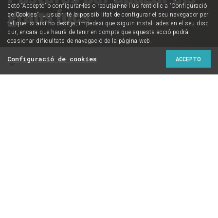
botó “Accepto” o configurar-les o rebutjar-ne l'ús fent clic a “Configuració
grans focs
de Cookies”. L'usuari té la possibilitat de configurar el seu navegador per
tal que, si així ho desitja, impedexi que siguin instal·lades en el seu disc
dur, encara que haurà de tenir en compte que aquesta acció podrà
ocasionar dificultats de navegació de la pàgina web.
Configuració de cookies
ACCEPTO
El projecte Ramats de Foc busca reduir el risc
d’incendi en zones clau a través de la ramaderia
extensiva
Manel Riu
Amb la col·laboració de