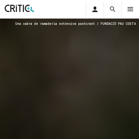
Àrea
Cerca
M
privada
Cerca
Subscriu-t'hi
Una cabra de ramaderia extensiva pasturant / FUNDACIÓ PAU COSTA
Cerc
per...
Inicia sessió