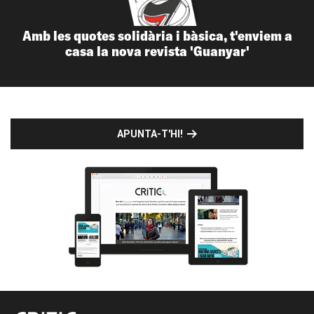
Amb les quotes solidària i bàsica, t'enviem a
casa la nova revista 'Guanyar'
APUNTA-T'HI!