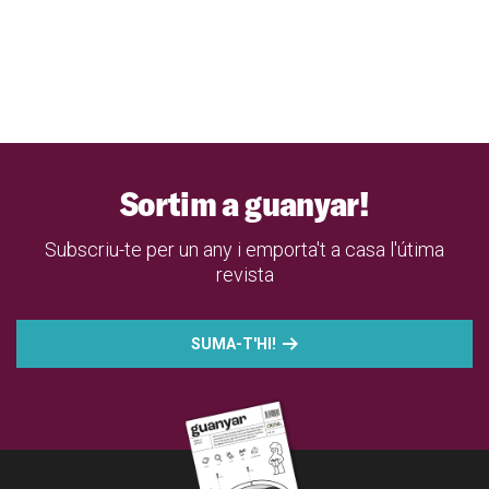
Sortim a guanyar!
Subscriu-te per un any i emporta't a casa l'útima
revista
SUMA-T'HI!