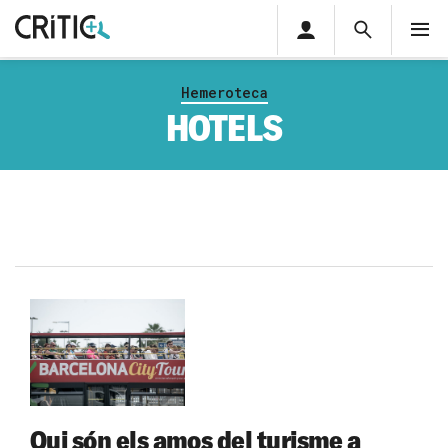
Àrea
Cerca
M
privada
Cerca
Subscriu-t'hi
Cerc
per...
Hemeroteca
Inicia sessió
HOTELS
Qui són els amos del turisme a