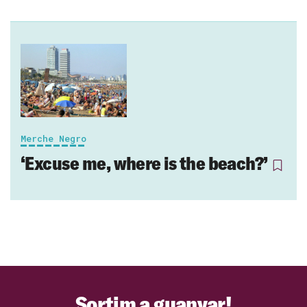
Merche Negro
‘Excuse me, where is the beach?’
Sortim a guanyar!