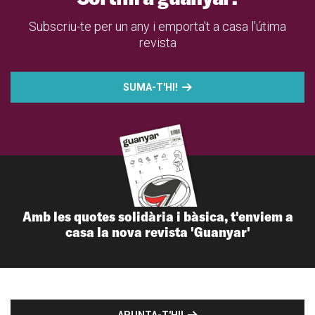
Subscriu-te per un any i emporta't a casa l'útima
revista
SUMA-T'HI!
Amb les quotes solidària i bàsica, t'enviem a
casa la nova revista 'Guanyar'
APUNTA-T'HI!