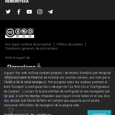
HEMEROTECA
Twitter
Facebook
YouTube
Instagram
Telegram
Avís legal i política de privacitat
Política de cookies
Condicions generals de contractació
Amb el suport de:
Aquest lloc web utilitza cookies pròpies i de tercers d'anàlisi per recopilar
informació amb la finalitat de millorar els nostres serveis, així com per a
l'anàlisi de la seva navegació. Pot acceptar totes les cookies prement el
botó “Accepto” o configurar-les o rebutjar-ne l'ús fent clic a “Configuració
de Cookies”. L'usuari té la possibilitat de configurar el seu navegador per
tal que, si així ho desitja, impedexi que siguin instal·lades en el seu disc
dur, encara que haurà de tenir en compte que aquesta acció podrà
ocasionar dificultats de navegació de la pàgina web.
Configuració de cookies
ACCEPTO