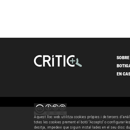
SOBRE 
BOTIG
EN CA
Aquest lloc web utilitza cookies pròpies i de tercers d'anàl
Avís legal i política de privacitat
Política de cookies
C
totes les cookies prement el botó “Accepto” o configurar-les 
desitja, impedexi que siguin instal·lades en el seu disc d