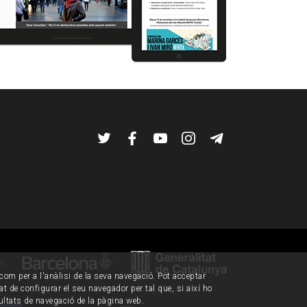
Twitter
Facebook
YouTube
Instagram
Telegram
de:
í com per a l'anàlisi de la seva navegació. Pot acceptar
tat de configurar el seu navegador per tal que, si així ho
ultats de navegació de la pàgina web.