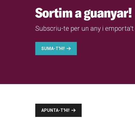
Sortim a guanyar!
Subscriu-te per un any i emporta't 
SUMA-T'HI!
APUNTA-T'HI!