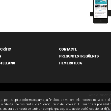
CRÍTIC
CONTACTE
A
PREGUNTES FREQÜENTS
STELLANO
HEMEROTECA
Amb el suport 
isi per recopilar informació amb la finalitat de millorar els nostres serveis, aix
ondicions generals de contractació
o rebutjar-ne l'ús fent clic a “Configuració de Cookies”. L'usuari té la possibili
ur, encara que haurà de tenir en compte que aquesta acció podrà ocasionar dific