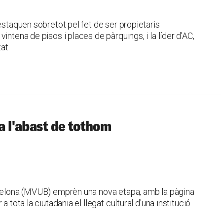
estaquen sobretot pel fet de ser propietaris
intena de pisos i places de pàrquings, i la líder d'AC,
tat
 a l'abast de tothom
rcelona (MVUB) emprèn una nova etapa, amb la pàgina
 tota la ciutadania el llegat cultural d'una institució