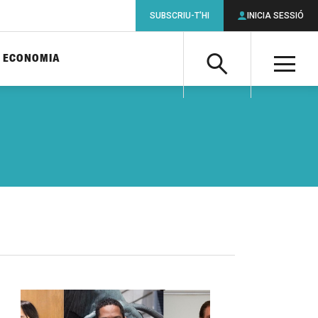
SUBSCRIU-T'HI
INICIA SESSIÓ
ECONOMIA
Cerca
M
Cerca