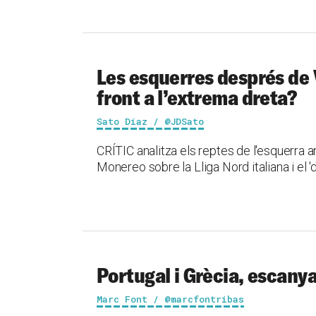
Les esquerres després de V
front a l’extrema dreta?
Sato Díaz / @JDSato
CRÍTIC analitza els reptes de l'esquerra a
Monereo sobre la Lliga Nord italiana i el '
Portugal i Grècia, escanya
Marc Font / @marcfontribas