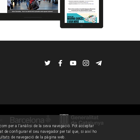
Twitter
Facebook
YouTube
Instagram
Telegram
de:
í com per a l'anàlisi de la seva navegació. Pot acceptar
tat de configurar el seu navegador per tal que, si així ho
ultats de navegació de la pàgina web.