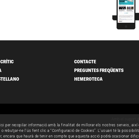
CRÍTIC
CONTACTE
A
PREGUNTES FREQÜENTS
STELLANO
HEMEROTECA
Amb el suport 
isi per recopilar informació amb la finalitat de millorar els nostres serveis, aix
ondicions generals de contractació
o rebutjar-ne l'ús fent clic a “Configuració de Cookies”. L'usuari té la possibili
ur, encara que haurà de tenir en compte que aquesta acció podrà ocasionar dific