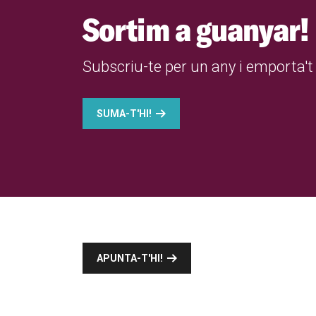
Sortim a guanyar!
Subscriu-te per un any i emporta't 
SUMA-T'HI!
APUNTA-T'HI!