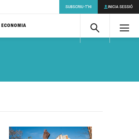
SUBSCRIU-T'HI
INICIA SESSIÓ
ECONOMIA
Cerca
M
Cerca