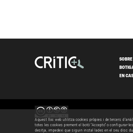
SOBRE 
BOTIG
EN CA
Aquest lloc web utilitza cookies pròpies i de tercers d'anàl
Avís legal i política de privacitat
Política de cookies
C
totes les cookies prement el botó “Accepto” o configurar-les 
desitja, impedexi que siguin instal·lades en el seu disc d