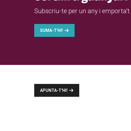
Subscriu-te per un any i emporta't 
SUMA-T'HI!
APUNTA-T'HI!