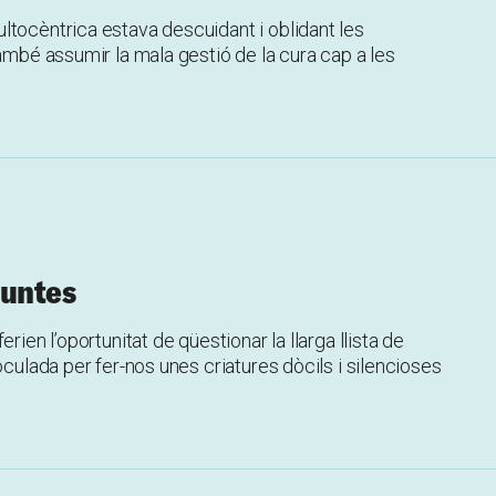
ltocèntrica estava descuidant i oblidant les
també assumir la mala gestió de la cura cap a les
juntes
rien l’oportunitat de qüestionar la llarga llista de
oculada per fer-nos unes criatures dòcils i silencioses