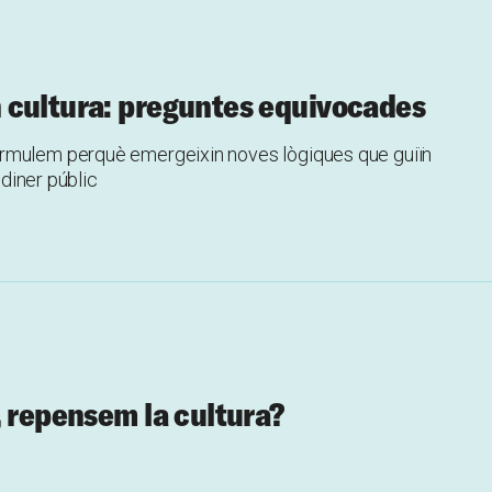
 cultura: preguntes equivocades
ormulem perquè emergeixin noves lògiques que guiïn
 diner públic
, repensem la cultura?