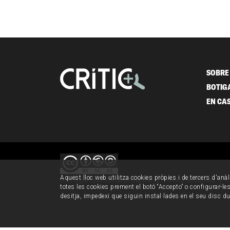
SOBRE 
BOTIG
EN CA
Aquest lloc web utilitza cookies pròpies i de tercers d'anàl
Avís legal i política de privacitat
Política de cookies
C
totes les cookies prement el botó “Accepto” o configurar-les 
desitja, impedexi que siguin instal·lades en el seu disc d