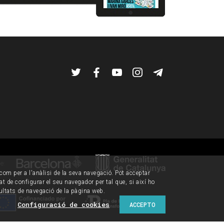
Twitter
Facebook
YouTube
Instagram
Telegram
de:
í com per a l'anàlisi de la seva navegació. Pot acceptar
tat de configurar el seu navegador per tal que, si així ho
ultats de navegació de la pàgina web.
Configuració de cookies
ACCEPTO