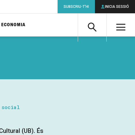
SUBSCRIU-T'HI
INICIA SESSIÓ
ECONOMIA
Cerca
M
Cerca
 social
Cultural (UB). És