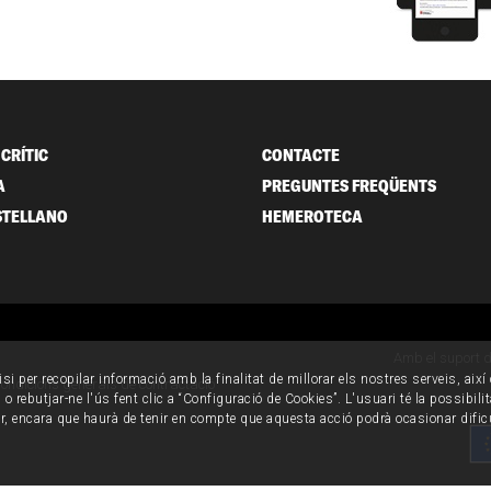
CRÍTIC
CONTACTE
A
PREGUNTES FREQÜENTS
STELLANO
HEMEROTECA
Amb el suport 
isi per recopilar informació amb la finalitat de millorar els nostres serveis, aix
ondicions generals de contractació
o rebutjar-ne l'ús fent clic a “Configuració de Cookies”. L'usuari té la possibili
ur, encara que haurà de tenir en compte que aquesta acció podrà ocasionar dific