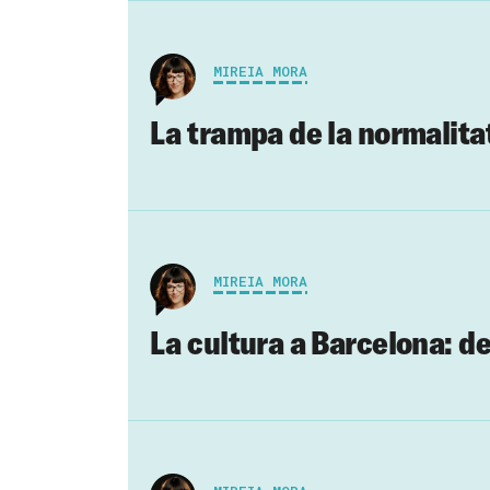
MIREIA MORA
La trampa de la normalitat
MIREIA MORA
La cultura a Barcelona: de