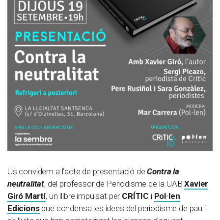
Us convidem a l’acte de presentació de
Contra la
neutralitat
, del professor de Periodisme de la UAB
Xavier
Giró Martí
, un llibre impulsat per
CRÍTIC
i
Pol·len
Edicions
que condensa les idees del periodisme de pau i