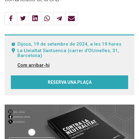
Dijous, 19 de setembre de 2024, a les 19 hores
La Lleialtat Santsenca (carrer d'Olzinelles, 31,
Barcelona)
Com arribar-hi
RESERVA UNA PLAÇA