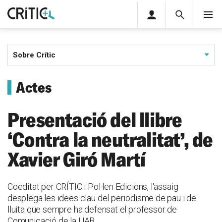
Àrea
Cerca
M
privada
Cerca
Subscriu-t'hi
Cerc
per...
Inicia sessió
Sobre Crític
Actes
Presentació del llibre
‘Contra la neutralitat’, de
Xavier Giró Martí
Coeditat per CRÍTIC i Pol·len Edicions, l'assaig
desplega les idees clau del periodisme de pau i de
lluita que sempre ha defensat el professor de
Comunicació de la UAB