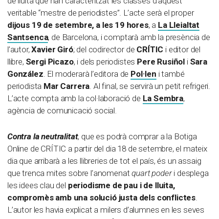
de lluita que han caracteritzat les classes d’aquest
veritable “mestre de periodistes”. L’acte serà el proper
dijous 19 de setembre, a les 19 hores
, a
La Lleialtat
Santsenca
, de Barcelona, i comptarà amb la presència de
l’autor,
Xavier Giró
; del codirector de
CRÍTIC
i editor del
llibre,
Sergi Picazo
, i dels periodistes
Pere Rusiñol
i
Sara
González
. El moderarà l’editora de
Pol·len
i també
periodista
Mar Carrera
. Al final, se servirà un petit refrigeri.
L’acte compta amb la col·laboració de
La Sembra
,
agència de comunicació social.
Contra la neutralitat
, que es podrà comprar a la Botiga
Online de CRÍTIC a partir del dia 18 de setembre, el mateix
dia que arribarà a les llibreries de tot el país, és un assaig
que trenca mites sobre l’anomenat
quart poder
i desplega
les idees clau del
periodisme de pau i de lluita,
compromès amb una solució justa dels conflictes
.
L’autor les havia explicat a milers d’alumnes en les seves