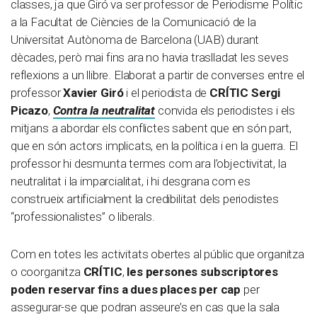
classes, ja que Giró va ser professor de Periodisme Polític
a la Facultat de Ciències de la Comunicació de la
Universitat Autònoma de Barcelona (UAB) durant
dècades, però mai fins ara no havia traslladat les seves
reflexions a un llibre. Elaborat a partir de converses entre el
professor
Xavier Giró
i el periodista de
CRÍTIC Sergi
Picazo
,
Contra la neutralitat
convida els periodistes i els
mitjans a abordar els conflictes sabent que en són part,
que en són actors implicats, en la política i en la guerra. El
professor hi desmunta termes com ara l’objectivitat, la
neutralitat i la imparcialitat, i hi desgrana com es
construeix artificialment la credibilitat dels periodistes
“professionalistes” o liberals.
Com en totes les activitats obertes al públic que organitza
o coorganitza
CRÍTIC
,
les persones subscriptores
poden reservar fins a dues places per cap
per
assegurar-se que podran asseure’s en cas que la sala