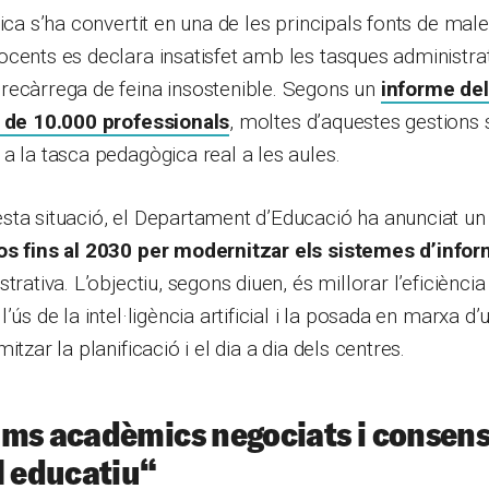
ica s’ha convertit en una de les principals fonts de male
cents es declara insatisfet amb les tasques administra
recàrrega de feina insostenible. Segons un
informe de
ó de 10.000 professionals
, moltes d’aquestes gestions s
a la tasca pedagògica real a les aules.
sta situació, el Departament d’Educació ha anunciat u
os fins al 2030 per modernitzar els sistemes d’info
trativa. L’objectiu, segons diuen, és millorar l’eficiència
’ús de la intel·ligència artificial i la posada en marxa d
itzar la planificació i el dia a dia dels centres.
ums acadèmics negociats i consen
l educatiu
“