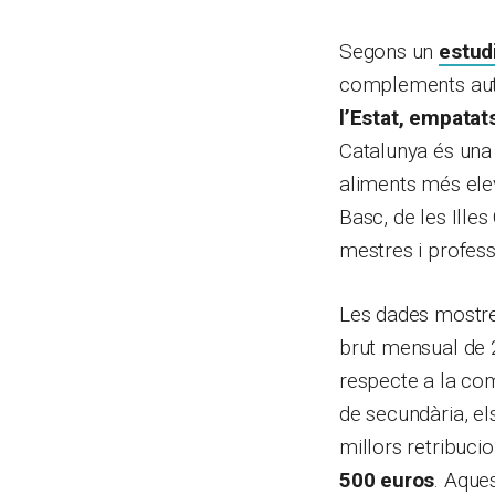
Segons un
estud
complements auto
l’Estat, empatat
Catalunya és una 
aliments més eleva
Basc, de les Illes
mestres i profess
Les dades mostre
brut mensual de 
respecte a la com
de secundària, e
millors retribuc
500 euros
. Aque