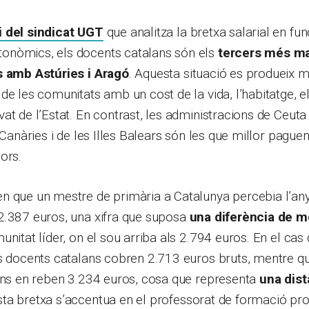
i del sindicat UGT
que analitza la bretxa salarial en fun
nòmics, els docents catalans són els
tercers més ma
s amb Astúries i Aragó
. Aquesta situació es produeix 
de les comunitats amb un cost de la vida, l’habitatge, el
t de l’Estat. En contrast, les administracions de Ceuta i
 Canàries i de les Illes Balears són les que millor pague
ors.
n que un mestre de primària a Catalunya percebia l’any
2.387 euros, una xifra que suposa
una diferència de m
unitat líder, on el sou arriba als 2.794 euros. En el cas
ls docents catalans cobren 2.713 euros bruts, mentre q
ions en reben 3.234 euros, cosa que representa
una dis
sta bretxa s’accentua en el professorat de formació pro