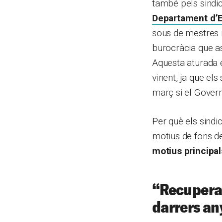
també pels sindic
Departament d’E
sous de mestres i
burocràcia que asf
Aquesta aturada é
vinent, ja que el
març si el Gover
Per què els sindi
motius de fons d
motius principa
“
Recuperar
darrers an