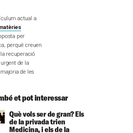
ículum actual a
matèries
roposta per
ica, perquè creuen
 la recuperació
 urgent de la
 majoria de les
mbé et pot interessar
Què vols ser de gran? Els
de la privada trien
Medicina, i els de la