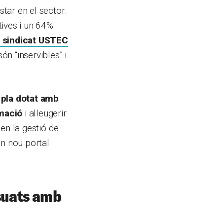
star en el sector:
tives i un 64%
l sindicat USTEC
ón “inservibles” i
n
pla dotat amb
rmació
i alleugerir
 en la gestió de
’un nou portal
suats amb