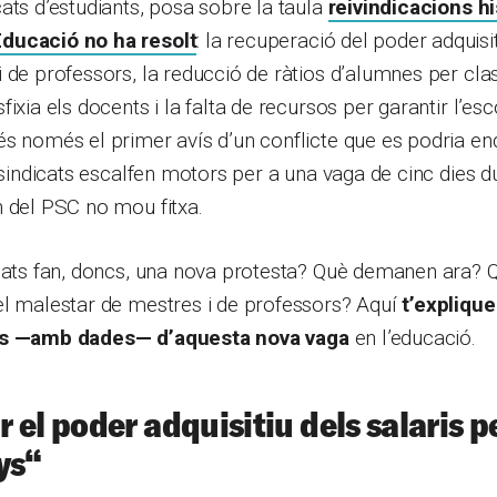
ats d’estudiants, posa sobre la taula
reivindicacions h
ducació no ha resolt
: la recuperació del poder adquisi
 de professors, la reducció de ràtios d’alumnes per cla
ixia els docents i la falta de recursos per garantir l’esc
s només el primer avís d’un conflicte que es podria en
s sindicats escalfen motors per a una vaga de cinc dies 
n del PSC no mou fitxa.
cats fan, doncs, una nova protesta? Què demanen ara? Q
el malestar de mestres i de professors? Aquí
t’expliqu
ls —amb dades— d’aquesta nova vaga
en l’educació.
 el poder adquisitiu dels salaris p
ys
“