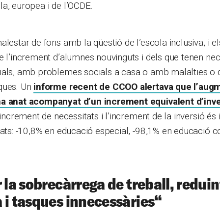
a, europea i de l’OCDE.
alestar de fons amb la qüestió de l’escola inclusiva, i e
e l’increment d’alumnes nouvinguts i dels que tenen nec
als, amb problemes socials a casa o amb malalties o dif
ques. Un
informe recent de CCOO alertava que l’aug
ha anat acompanyat d’un increment equivalent d’inve
’increment de necessitats i l’increment de la inversió és 
tats: -10,8% en educació especial, -98,1% en educació 
 la sobrecàrrega de treball, reduin
 i tasques innecessàries
“