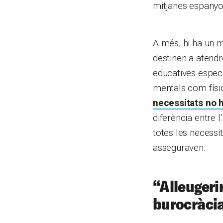
mitjanes espanyol
A més, hi ha un m
destinen a atendr
educatives especi
mentals com físi
necessitats no 
diferència entre l
totes les necessi
asseguraven.
“
Alleugerir
burocràcia