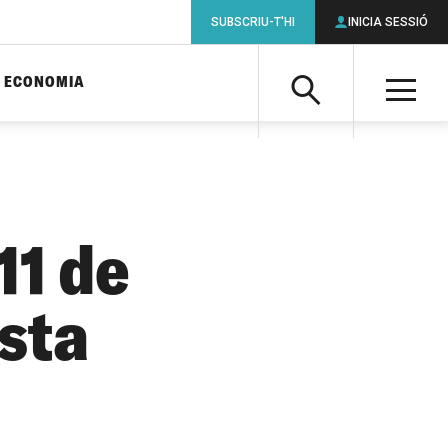
SUBSCRIU-T'HI
INICIA SESSIÓ
ECONOMIA
Cerca
M
Cerca
11 de
esta