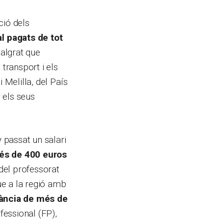
ció dels
l pagats de tot
malgrat que
 transport i els
 Melilla, del País
n els seus
 passat un salari
és de 400 euros
 del professorat
ue a la regió amb
tància de més de
fessional (FP),