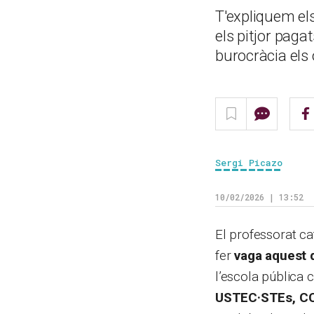
T'expliquem el
els pitjor pagat
burocràcia els 
Sergi Picazo
10/02/2026 | 13:52
El professorat ca
fer
vaga aquest 
l’escola pública 
USTEC·STEs, CCOO