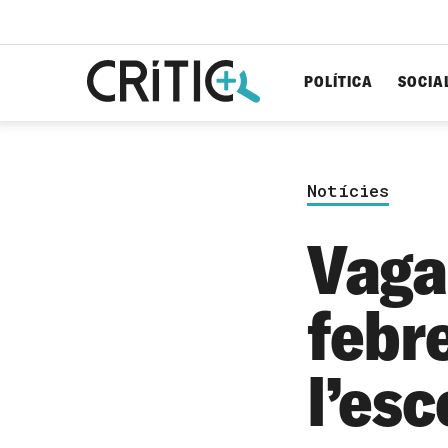
POLÍTICA
SOCIA
Cerca
per...
Notícies
Vaga 
febre
l’esc