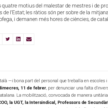
s quatre motius del malestar de mestres i de pro
s de l’Estat; les ràtios són per sobre de la mitjan
ofega, i demanen més hores de ciències, de català
talà —i bona part del personal que treballa en escoles i 
dimecres, 11 de febrer
, per denunciar una falta d’inver
catalana. La mobilització, convocada de manera unitàri
, la UGT, la Intersindical, Professors de Secundàri