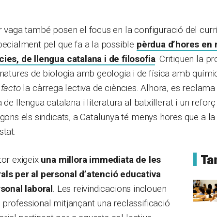
r vaga també posen el focus en la configuració del curr
pecialment pel que fa a la possible
pèrdua d’hores en 
ies, de llengua catalana i de filosofia
. Critiquen la p
gnatures de biologia amb geologia i de física amb quím
 facto
la càrrega lectiva de ciències. Alhora, es reclama
 de llengua catalana i literatura al batxillerat i un reforç
egons els sindicats, a Catalunya té menys hores que a la
stat.
Ta
tor exigeix
una millora immediata de les
als per al personal d’atenció educativa
rsonal laboral
. Les reivindicacions inclouen
professional mitjançant una reclassificació