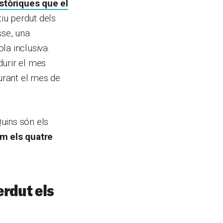
istòriques que el
tiu perdut dels
sse, una
ola inclusiva.
durir el mes
durant el mes de
uins són els
em els quatre
erdut els