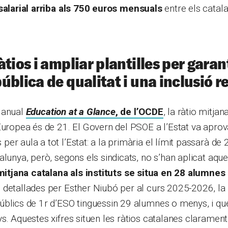
 salarial arriba als 750 euros mensuals
entre els catala
àtios i ampliar plantilles per garan
ública de qualitat i una inclusió r
 anual
Education at a Glance
, de l’OCDE
, la ràtio mitja
Europea és de 21. El Govern del PSOE a l’Estat va aprova
r aula a tot l’Estat: a la primària el límit passarà de 2
alunya, però, segons els sindicats, no s’han aplicat aqu
mitjana catalana als instituts se situa en 28 alumnes
detallades per Esther Niubó per al curs 2025-2026, la 
úblics de 1r d’ESO tinguessin 29 alumnes o menys, i qu
s. Aquestes xifres situen les ràtios catalanes clarament