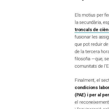
Els motius per fe
la secundària, es
troncals de ciènc
fusionar les assi
que pot reduir
de
de la tercera hora
filosofia —que, s
comunitats de l’E
Finalment, el sec
condicions labor
(PAE) i per al pe
el reconeixement 