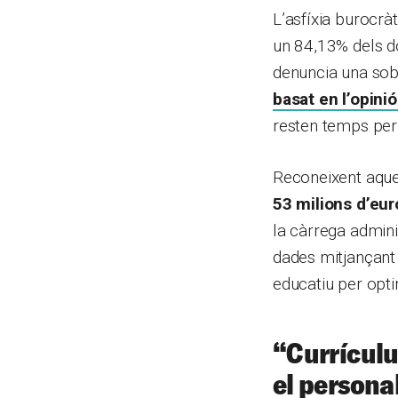
L’asfíxia burocràt
un 84,13% dels do
denuncia una sob
basat en l’opini
resten temps per 
Reconeixent aque
53 milions d’eur
la càrrega adminis
dades mitjançant l
educatiu per optim
“
Currícul
el persona