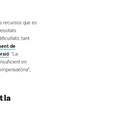
ls recursos que es
essitats
icultats, tant
ment de
rsió
. “La
insuficient en
compensatòria”,
t la