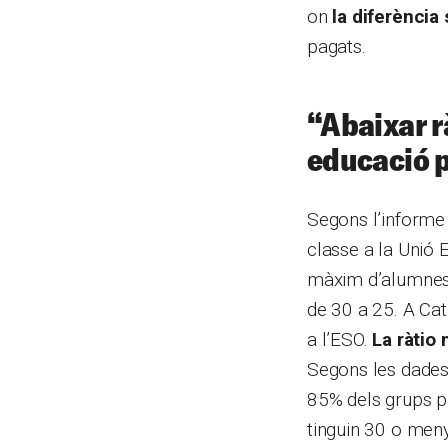
on
la diferència
pagats.
“A
baixar r
educació p
Segons l’informe
classe a la Unió 
màxim d’alumnes pe
de 30 a 25. A Cat
a l’ESO.
La ràtio 
Segons les dades 
85% dels grups p
tinguin 30 o meny