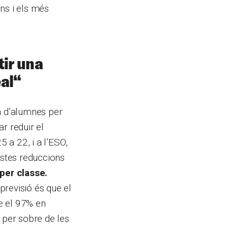
ns i els més
tir una
eal
“
na d’alumnes per
r reduir el
5 a 22, i a l’ESO,
estes reduccions
 per classe.
previsió és que el
e el 97% en
 per sobre de les