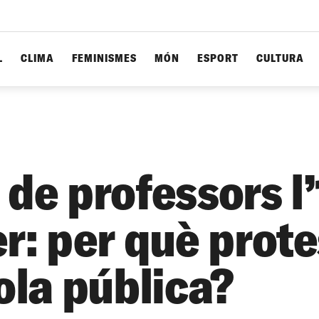
L
CLIMA
FEMINISMES
MÓN
ESPORT
CULTURA
de professors l’
r: per què prot
ola pública?