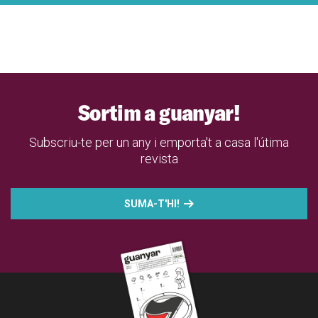
Sortim a guanyar!
Subscriu-te per un any i emporta't a casa l'útima
revista
SUMA-T'HI!