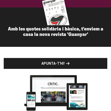
Amb les quotes solidària i bàsica, t'enviem a
casa la nova revista 'Guanyar'
APUNTA-T'HI!