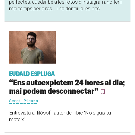
perfectes, quedar bé a les fotos d'Instagram, no tenir
mai temps per a res... i no dormir a les nits!
EUDALD ESPLUGA
“Ens autoexplotem 24 hores al dia;
mai podem desconnectar”
Sergi Picazo
Entrevista al filòsof i autor del llibre 'No siguis tu
mateix'