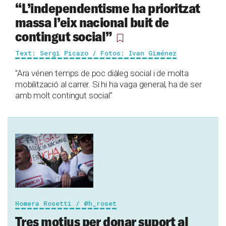
“L’independentisme ha prioritzat
massa l’eix nacional buit de
contingut social”
Text: Sergi Picazo / Fotos: Ivan Giménez
"Ara vénen temps de poc diàleg social i de molta
mobilització al carrer. Si hi ha vaga general, ha de ser
amb molt contingut social"
Homera Rosetti / @h_roset
Tres motius per donar suport al