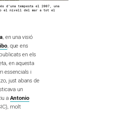
és d'una tempesta el 2007, una
b el nivell del mar a tot el
ca
, en una visió
ibo
, que ens
publicats en els
eta, en aquesta
m essencials i
azo, just abans de
osticava un
Riu a
Antonio
SIC), molt