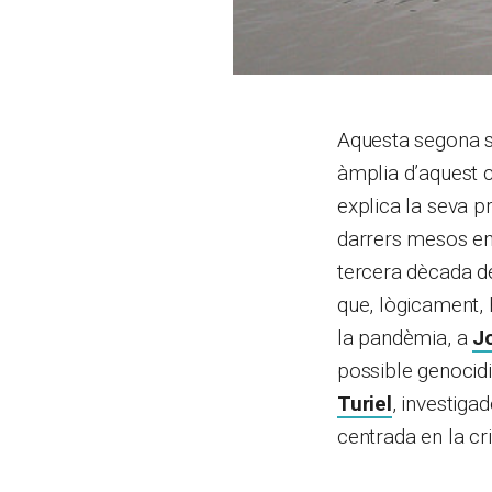
Aquesta segona 
àmplia d’aquest 
explica la seva p
darrers mesos en
tercera dècada de
que, lògicament, 
la pandèmia, a
J
possible genocidi 
Turiel
, investiga
centrada en la cri