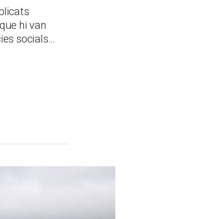
blicats
 que hi van
es socials...