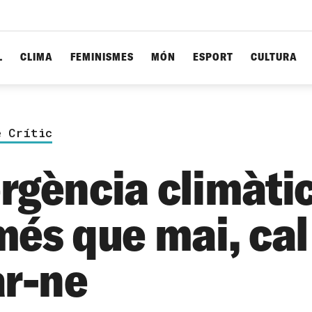
L
CLIMA
FEMINISMES
MÓN
ESPORT
CULTURA
e Crític
rgència climàti
més que mai, cal
ar-ne