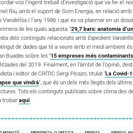
dar-vos l’ingent treball d’investigació que va fer el no
el Riu, amb el suport de Som Energia, en relació amb l
e Vandellòs I l’any 1986 i que es va plasmar en un doss
primera de les quals aquesta: “
29,7 bars: anatomia d’u
resta dels continguts relacionats amb
Expedient Vandellò
ontingut de dades que té a veure amb el medi ambient és
an Buades sobre les “
15 empreses més contaminants
tzades del 2019. Finalment, en l’àmbit de l’opinió, dest
dista i editor de CRÍTIC Sergi Picazo, titulat “
La Covid-1
lapse que vindrà
“, que és un dels més llegits dels últi
tures. Tots els continguts publicats sobre clima des del
u trobar
aquí
.
TAMINACIÓ
EMERGÈNCIA CLIMÀTICA
ENERGIA
ENERGIA NU