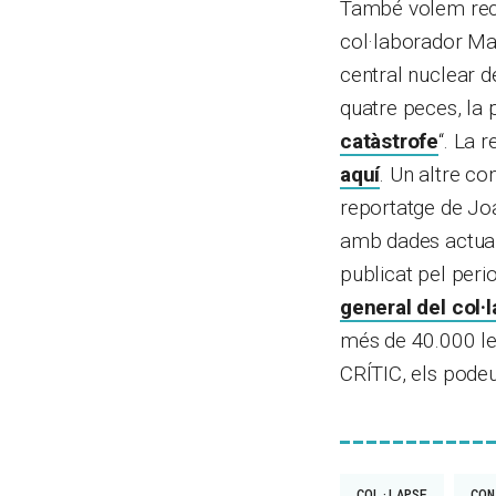
També volem recor
col·laborador Man
central nuclear d
quatre peces, la 
catàstrofe
“. La 
aquí
. Un altre c
reportatge de Jo
amb dades actuali
publicat pel perio
general del col·
més de 40.000 lec
CRÍTIC, els pode
COL·LAPSE
CON