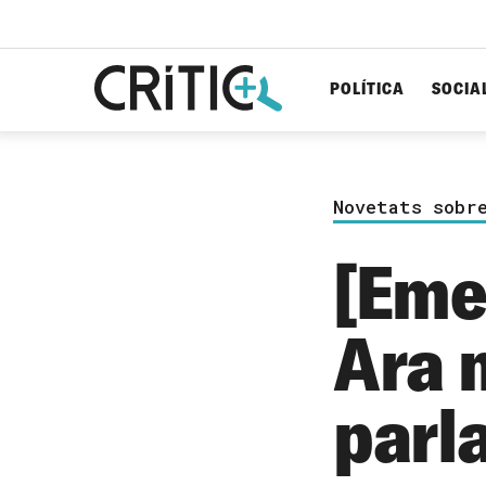
POLÍTICA
SOCIA
Cerca
per...
Novetats sobr
[Eme
Ara 
parl