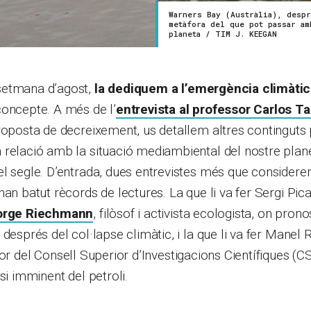
Warners Bay (Austràlia), despr
metàfora del que pot passar am
planeta / TIM J. KEEGAN
setmana d’agost,
la dediquem a l’emergència climàti
concepte. A més de l’
entrevista al professor Carlos Ta
roposta de decreixement, us detallem altres continguts 
 relació amb la situació mediambiental del nostre plan
l segle. D’entrada, dues entrevistes més que considere
han batut rècords de lectures. La que li va fer Sergi Pic
orge Riechmann
, filòsof i activista ecologista, on pron
després del col·lapse climàtic, i la que li va fer Manel 
dor del Consell Superior d’Investigacions Científiques (C
si imminent del petroli.