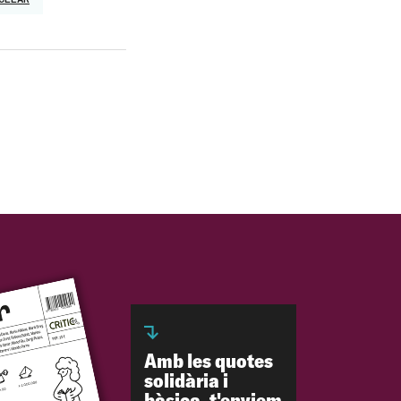
Amb les quotes
solidària i
bàsica, t'enviem