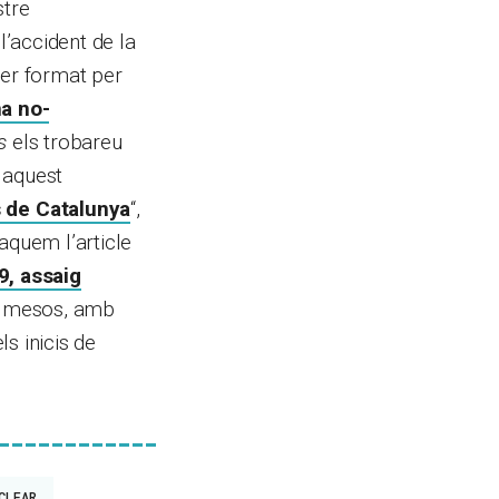
stre
’accident de la
ier format per
na no-
s
els trobareu
 aquest
 de Catalunya
“,
aquem l’article
9, assaig
ms mesos, amb
s inicis de
CLEAR