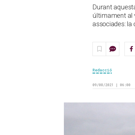
Durant aquesta
últimament al v
associades: la 
Redacció
09/08/2021 | 06:00