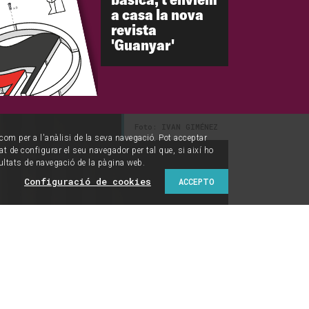
a casa la nova
revista
'Guanyar'
Foto: IVAN GIMÉNEZ
í com per a l'anàlisi de la seva navegació. Pot acceptar
tat de configurar el seu navegador per tal que, si així ho
ultats de navegació de la pàgina web.
Configuració de cookies
ACCEPTO