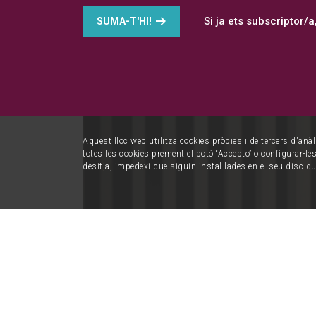
Si ja ets subscriptor/a
SUMA-T'HI!
Aquest lloc web utilitza cookies pròpies i de tercers d'anàl
totes les cookies prement el botó “Accepto” o configurar-les 
desitja, impedexi que siguin instal·lades en el seu disc d