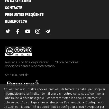
EN CASTELLANO
CONTACTE
PREGUNTES FREQÜENTS
HEMEROTECA
Twitter
Facebook
YouTube
Instagram
Telegram
Avís legal i política de privacitat
Política de cookies
Condicions generals de contractació
Amb el suport de:
Aquest lloc web utilitza cookies pròpies i de tercers d'anàlisi per recopilar
informació amb la finalitat de millorar els nostres serveis, així com per a
l'anàlisi de la seva navegació. Pot acceptar totes les cookies prement el
botó “Accepto” o configurar-les o rebutjar-ne l'ús fent clic a “Configuració
de Cookies”. L'usuari té la possibilitat de configurar el seu navegador per