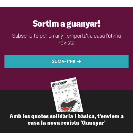
Sortim a guanyar!
Subscriu-te per un any i emporta't a casa l'útima
revista
SUMA-T'HI!
Amb les quotes solidària i bàsica, t'enviem a
casa la nova revista 'Guanyar'