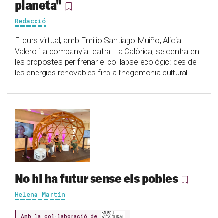
planeta"
Redacció
El curs virtual, amb Emilio Santiago Muiño, Alicia
Valero i la companyia teatral La Calòrica, se centra en
les propostes per frenar el col·lapse ecològic: des de
les energies renovables fins a l’hegemonia cultural
No hi ha futur sense els pobles
Helena Martín
Amb la col·laboració de