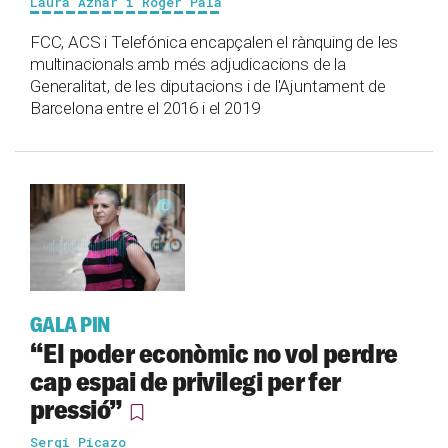
Laura Aznar i Roger Palà
FCC, ACS i Telefónica encapçalen el rànquing de les
multinacionals amb més adjudicacions de la
Generalitat, de les diputacions i de l'Ajuntament de
Barcelona entre el 2016 i el 2019
GALA PIN
“El poder econòmic no vol perdre
cap espai de privilegi per fer
pressió”
Sergi Picazo