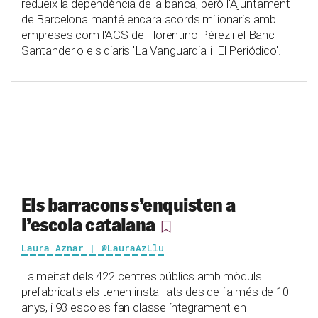
redueix la dependència de la banca, però l'Ajuntament
de Barcelona manté encara acords milionaris amb
empreses com l'ACS de Florentino Pérez i el Banc
Santander o els diaris 'La Vanguardia' i 'El Periódico'.
Els barracons s’enquisten a
l’escola catalana
Laura Aznar | @LauraAzLlu
La meitat dels 422 centres públics amb mòduls
prefabricats els tenen instal·lats des de fa més de 10
anys, i 93 escoles fan classe íntegrament en