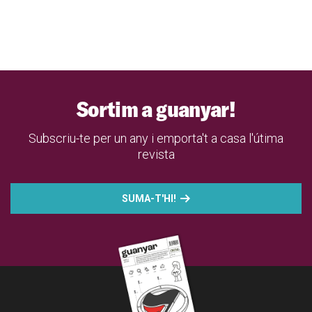
Sortim a guanyar!
Subscriu-te per un any i emporta't a casa l'útima
revista
SUMA-T'HI!