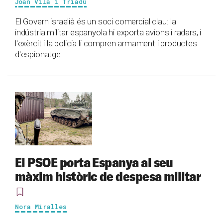
Joan Vila i Triadú
El Govern israelià és un soci comercial clau: la
indústria militar espanyola hi exporta avions i radars, i
l'exèrcit i la policia li compren armament i productes
d'espionatge
El PSOE porta Espanya al seu
màxim històric de despesa militar
Nora Miralles