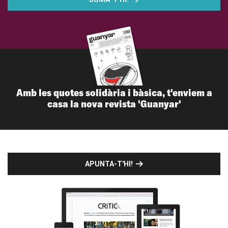
Amb les quotes solidària i bàsica, t'enviem a
casa la nova revista 'Guanyar'
APUNTA-T'HI!