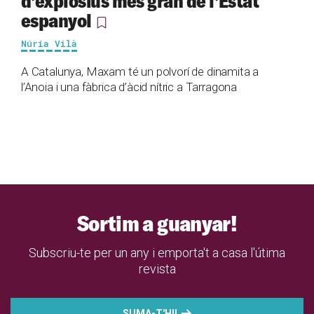
d’explosius més gran de l’Estat
espanyol
Núria Vilà
A Catalunya, Maxam té un polvorí de dinamita a
l’Anoia i una fàbrica d’àcid nítric a Tarragona
Sortim a guanyar!
Subscriu-te per un any i emporta't a casa l'útima
revista
SUMA-T'HI!