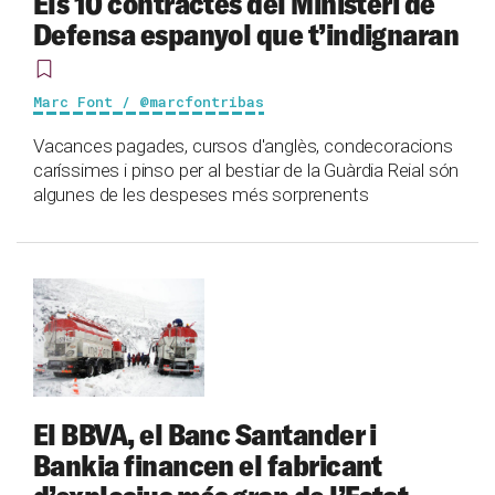
Els 10 contractes del Ministeri de
Defensa espanyol que t’indignaran
Marc Font / @marcfontribas
Vacances pagades, cursos d'anglès, condecoracions
caríssimes i pinso per al bestiar de la Guàrdia Reial són
algunes de les despeses més sorprenents
El BBVA, el Banc Santander i
Bankia financen el fabricant