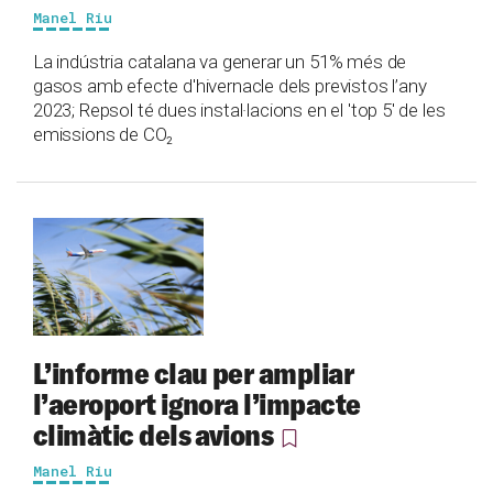
Manel Riu
La indústria catalana va generar un 51% més de
gasos amb efecte d'hivernacle dels previstos l’any
2023; Repsol té dues instal·lacions en el 'top 5' de les
emissions de CO₂
L’informe clau per ampliar
l’aeroport ignora l’impacte
climàtic dels avions
Manel Riu