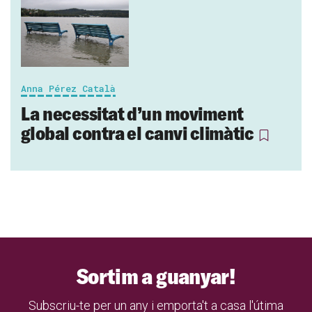
Anna Pérez Català
La necessitat d’un moviment
global contra el canvi climàtic
Sortim a guanyar!
Subscriu-te per un any i emporta't a casa l'útima