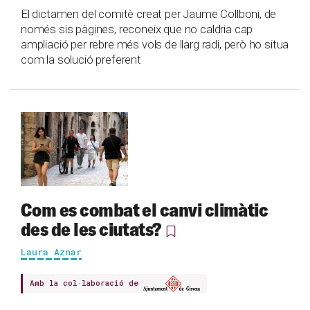
El dictamen del comitè creat per Jaume Collboni, de
només sis pàgines, reconeix que no caldria cap
ampliació per rebre més vols de llarg radi, però ho situa
com la solució preferent
Com es combat el canvi climàtic
des de les ciutats?
Laura Aznar
Amb la col·laboració de