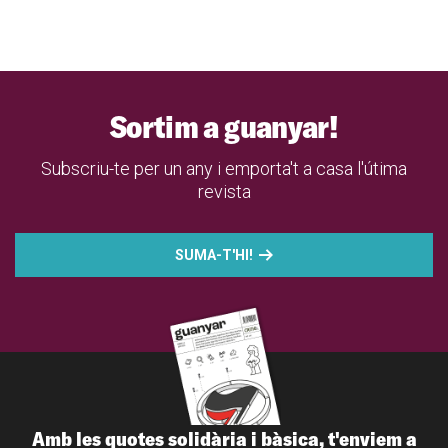
Sortim a guanyar!
Subscriu-te per un any i emporta't a casa l'útima
revista
SUMA-T'HI!
Amb les quotes solidària i bàsica, t'enviem a