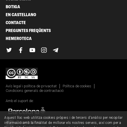
BOTIGA
EN CASTELLANO
CONTACTE
PREGUNTES FREQÜENTS
HEMEROTECA
Twitter
Facebook
YouTube
Instagram
Telegram
Avís legal i política de privacitat
Política de cookies
Condicions generals de contractació
Amb el suport de:
Aquest lloc web utilitza cookies pròpies i de tercers d'anàlisi per recopilar
informació amb la finalitat de millorar els nostres serveis, així com per a