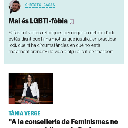
CHRISTO CASAS
Mai és LGBTI-fòbia
Si fas mil voltes retòriques per negar un delicte d'odi,
estàs dient que hi ha motius que justifiquen practicar
l'odi, que hi ha circumstàncies en què no està
malament prendre-li la vida a algú al crit de 'maricón'
TÀNIA VERGE
"A la conselleria de Feminismes no