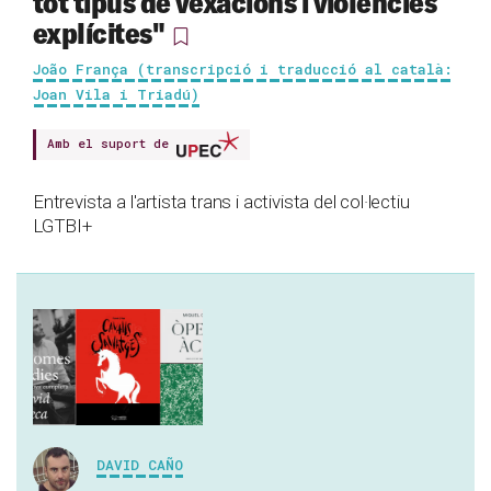
tot tipus de vexacions i violències
explícites"
João França (transcripció i traducció al català:
Joan Vila i Triadú)
Amb el suport de
Entrevista a l'artista trans i activista del col·lectiu
LGTBI+
DAVID CAÑO