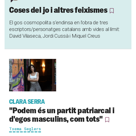
Coses del jo i altres feixismes
El gos cosmopolita s'endinsa en l'obra de tres
escriptors/personatges catalans amb vides al límit:
David Vilaseca, Jordi Cussà i Miquel Creus
CLARA SERRA
"Podem és un partit patriarcal i
d'egos masculins, com tots"
Txema Seglers