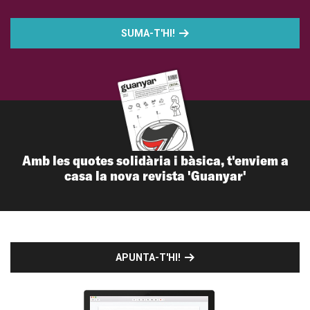
SUMA-T'HI!
Amb les quotes solidària i bàsica, t'enviem a
casa la nova revista 'Guanyar'
APUNTA-T'HI!