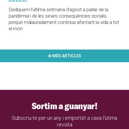
Dediquem l'última setmana d'agost a parlar de la
pandèmia i de les seves conseqüències socials,
perquè malauradament continua afectant la vida a tot
el món
MÉS ARTICLES
Sortim a guanyar!
Subscriu-te per un any i emporta't a casa l'útima
revista