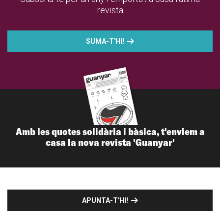
revista
SUMA-T'HI!
Amb les quotes solidària i bàsica, t'enviem a
casa la nova revista 'Guanyar'
APUNTA-T'HI!